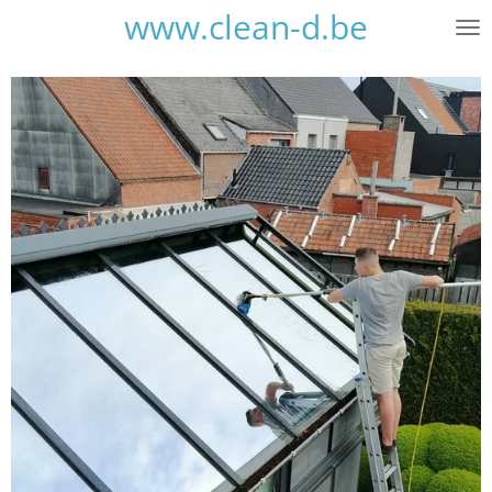
www.clean-d.be
Ga
direct
naar
de
hoofdinhoud